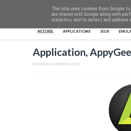
This site uses cookies from Google to d
are shared with Google along with perf
statistics, and to detect and address 
ACCUEIL
APPLICATIONS
JEUX
EMUL
Application, AppyGe
VENDREDI, NOVEMBRE 16, 2012