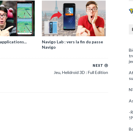
pplications...
Navigo Lab : vers la fin du passe
Navigo
Bi
tr
je
NEXT
Jeu, Helidroid 3D : Full Edition
Af
su
N'
As
-R
!P
Bo