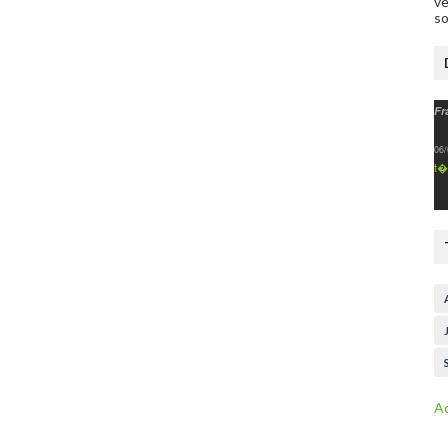
ve
so
Fr
06/
t�
Ac