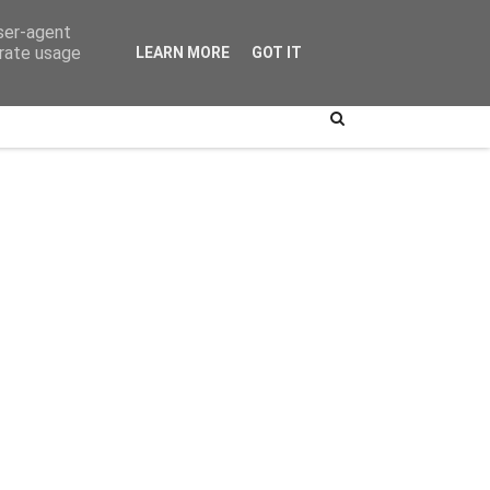
user-agent
erate usage
LEARN MORE
GOT IT