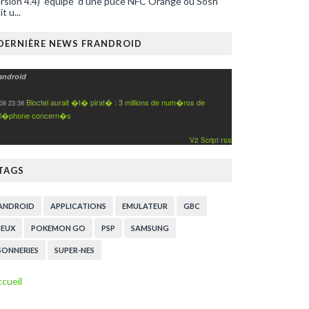
rsion 4.4) équipé d’une puce NFC Orange ou Sosh
it u...
DERNIÈRE NEWS FRANDROID
android
Bloctel aurait �t� pirat� : 3 millions de num�ros de
08 23:38
l�phone concern�s
rss
V2 Script
TAGS
ANDROID
APPLICATIONS
EMULATEUR
GBC
JEUX
POKEMON GO
PSP
SAMSUNG
SONNERIES
SUPER-NES
cueil