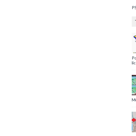
PS
Po
li
Mu