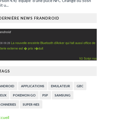
rsion 4.4) équipé d’une puce NFC Orange ou Sosh
it u...
DERNIÈRE NEWS FRANDROID
android
La nouvelle enceinte Bluetooth d’Anker qui fait aussi office de
08 09:28
tterie externe est � prix r�duit
rss
V2 Script
TAGS
ANDROID
APPLICATIONS
EMULATEUR
GBC
JEUX
POKEMON GO
PSP
SAMSUNG
SONNERIES
SUPER-NES
cueil