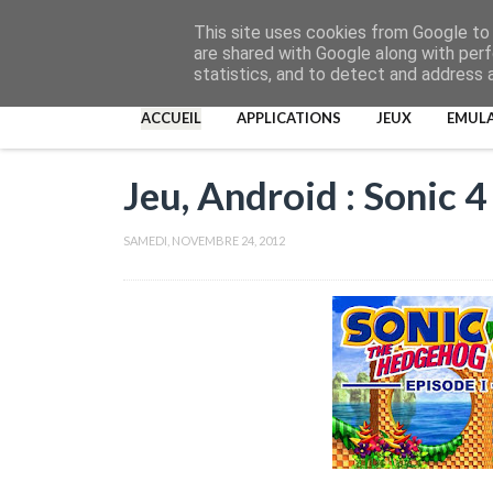
This site uses cookies from Google to d
are shared with Google along with perf
statistics, and to detect and address 
ACCUEIL
APPLICATIONS
JEUX
EMUL
Jeu, Android : Sonic 4
SAMEDI, NOVEMBRE 24, 2012