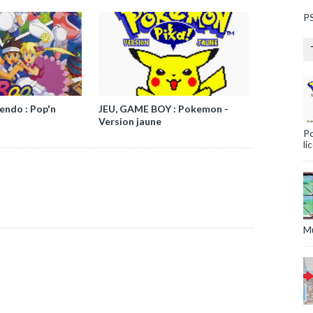
PS
tendo : Pop'n
JEU, GAME BOY : Pokemon -
Version jaune
Po
li
Mu