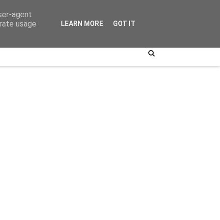
user-agent
erate usage
LEARN MORE
GOT IT