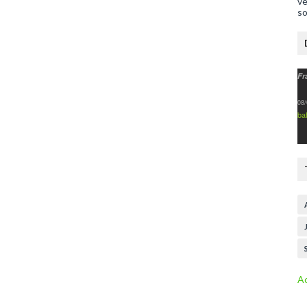
ve
so
Fr
08/
ba
Ac