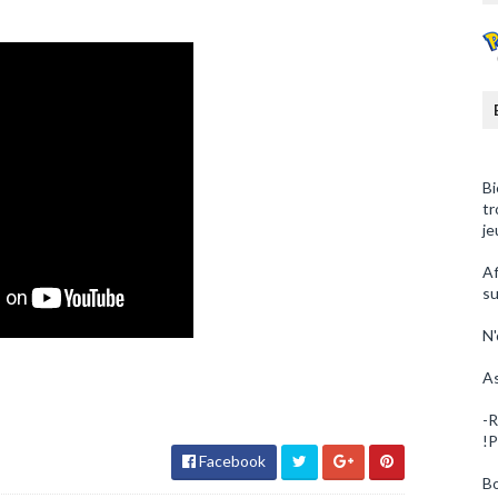
Bi
tr
je
Af
su
N'
As
-R
!P
Facebook
Bo