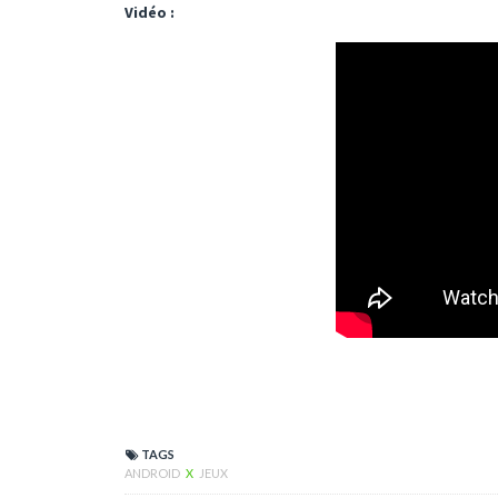
Vidéo :
TAGS
ANDROID
X
JEUX