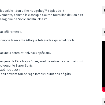
disponible - Sonic The Hedgehog™ 4 Episode I !
vements, comme la classique Course tourbillon de Sonic et
ite logique de Sonic and Knuckles™.
l'accéléromètre.
compris la récente Attaque téléguidée qui améliore la
acune 4 actes et 7 niveaux spéciaux.
es jeux de l'ère Mega Drive, sont de retour : ils permettront
ébloquer le Super Sonic.
GOÛT DU JOUR
 il devient fou de rage lorsqu'il subit des dégâts.