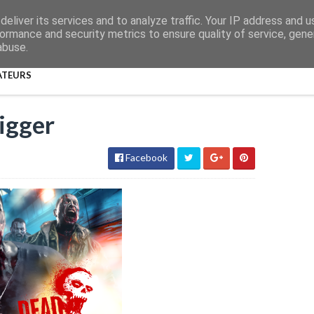
eliver its services and to analyze traffic. Your IP address and 
ormance and security metrics to ensure quality of service, gen
abuse.
ATEURS
igger
Facebook