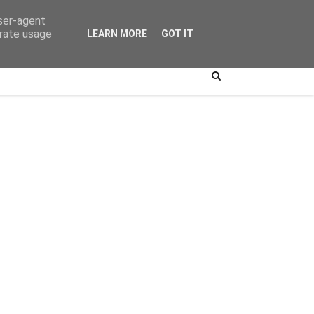
user-agent
erate usage
LEARN MORE
GOT IT