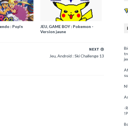
tendo : Pop'n
JEU, GAME BOY : Pokemon -
Version jaune
Bi
NEXT
tr
Jeu, Android : Ski Challenge 13
je
Af
su
N'
As
-R
!P
Bo