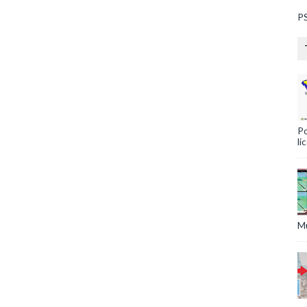
PS
Po
li
Mu