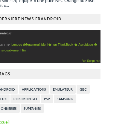
rsion 4.4) équipé d’une puce NFC Orange ou Sosh
it u...
DERNIÈRE NEWS FRANDROID
android
Lenovo d�gainerait bient�t un ThinkBook � Aeroblade �
08 11:54
marquablement fin
rss
V2 Script
TAGS
ANDROID
APPLICATIONS
EMULATEUR
GBC
JEUX
POKEMON GO
PSP
SAMSUNG
SONNERIES
SUPER-NES
cueil