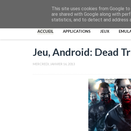
This site uses cookies from Google to d
are shared with Google along with perf
statistics, and to detect and address 
ACCUEIL
APPLICATIONS
JEUX
EMUL
Jeu, Android: Dead Tr
MERCREDI, JANVIER 16, 2013