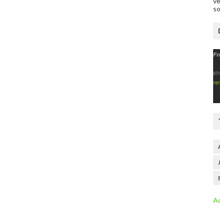
ve
so
Fr
07/
re
Ac