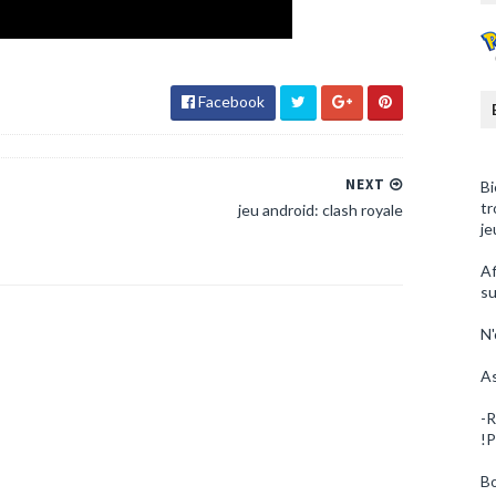
Facebook
NEXT
Bi
tr
jeu android: clash royale
je
Af
su
N'
As
-R
!P
Bo