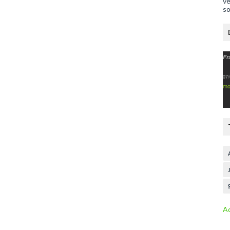
ve
so
Fr
07/
mo
Ac