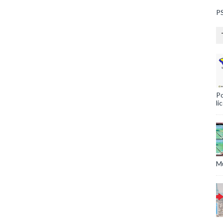
PS
Po
li
Mu