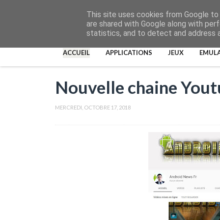
This site uses cookies from Google to d
are shared with Google along with perf
statistics, and to detect and address 
ACCUEIL
APPLICATIONS
JEUX
EMUL
Nouvelle chaine Yout
MERCREDI, OCTOBRE 17, 2018