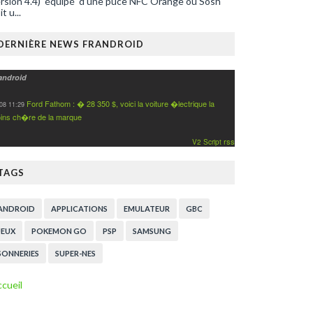
rsion 4.4) équipé d’une puce NFC Orange ou Sosh
it u...
DERNIÈRE NEWS FRANDROID
android
Ford Fathom : � 28 350 $, voici la voiture �lectrique la
08 11:29
ins ch�re de la marque
rss
V2 Script
TAGS
ANDROID
APPLICATIONS
EMULATEUR
GBC
JEUX
POKEMON GO
PSP
SAMSUNG
SONNERIES
SUPER-NES
cueil