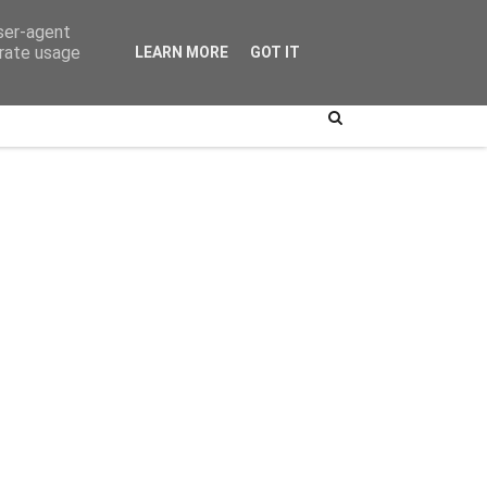
user-agent
erate usage
LEARN MORE
GOT IT