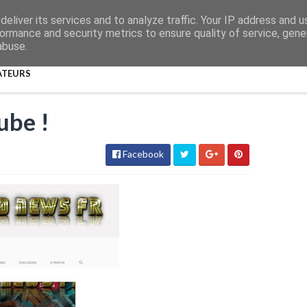
eliver its services and to analyze traffic. Your IP address and 
ormance and security metrics to ensure quality of service, gen
abuse.
ATEURS
ube !
Facebook